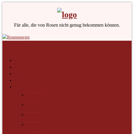
Für alle, die von Rosen nicht genug bekommen können.
Navigation
Zum ersten Mal hier?
Neueste Artikel
Alle Artikel
Lesestoff für Rosenfans
Kategorien
Allgemein
Beauty
Botanik
Bücher