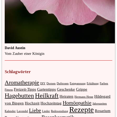
David Austin
Vom Zauber einer Königin
Schlagwörter
Aromatherapie
DIY
Dornen
Duftrosen
Entspannung
Erkältung
Farben
Freizeit-Tipps
Gartentipps
Geschenke
Grippe
Fitness
Heilkraft
Hagebutten
Heiraten
Hildegard
Hermann Hesse
Homöopathie
von Bingen
Hochzeit
Hochzeitstag
Jahreszeiten
Rezepte
Liebe
Rosarium
Kalender
Lavendel
Lieder
Redewendung