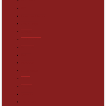
Dekoratives
DIY
Freizeit und Reisen
Garten-Tipps
Gedichte
Geschenk-Ideen
Heilkunde
Historie
Interviews
Kulinarisches
Rituale
Rosarien
Symbolik
Traditionen