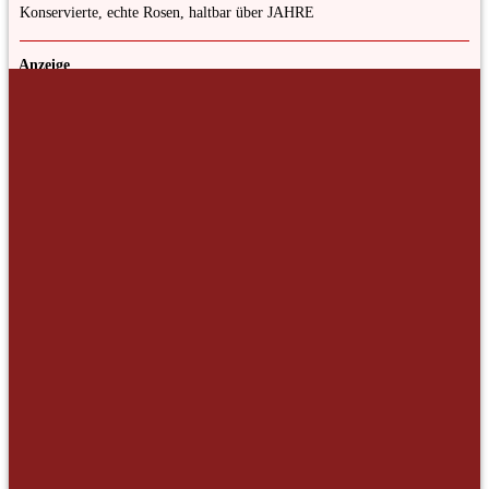
Konservierte, echte Rosen, haltbar über JAHRE
Anzeige
Kategorien
Anzeige
Allgemein
(6)
Beauty
(2)
Botanik
(5)
Bücher
(6)
Dekoratives
(5)
DIY
(10)
Freizeit und Reisen
(3)
Garten-Tipps
(9)
Gedichte
(2)
Geschenk-Ideen
(10)
Heilkunde
(17)
Historie
(1)
Interviews
(4)
Kulinarisches
(5)
Liebe
(1)