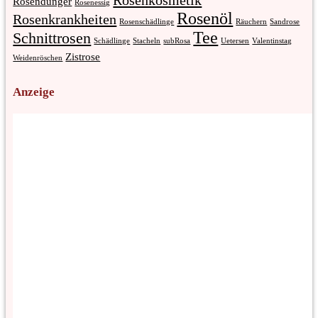
Rosenkosmetik
Rosendünger
Rosenessig
Rosenöl
Rosenkrankheiten
Rosenschädlinge
Räuchern
Sandrose
Tee
Schnittrosen
Schädlinge
Stacheln
subRosa
Uetersen
Valentinstag
Zistrose
Weidenröschen
Anzeige