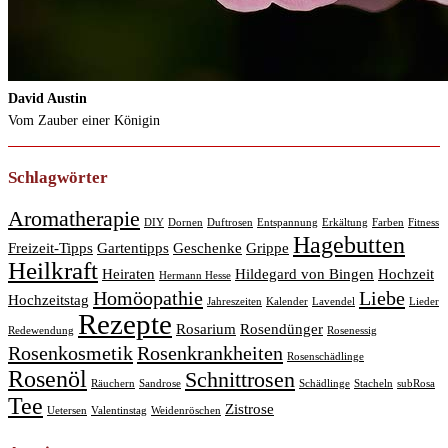
David Austin
Vom Zauber einer Königin
Schlagwörter
Aromatherapie
DIY
Dornen
Duftrosen
Entspannung
Erkältung
Farben
Fitness
Hagebutten
Freizeit-Tipps
Gartentipps
Geschenke
Grippe
Heilkraft
Heiraten
Hildegard von Bingen
Hochzeit
Hermann Hesse
Homöopathie
Liebe
Hochzeitstag
Jahreszeiten
Kalender
Lavendel
Lieder
Rezepte
Rosarium
Rosendünger
Redewendung
Rosenessig
Rosenkosmetik
Rosenkrankheiten
Rosenschädlinge
Rosenöl
Schnittrosen
Räuchern
Sandrose
Schädlinge
Stacheln
subRosa
Tee
Zistrose
Uetersen
Valentinstag
Weidenröschen