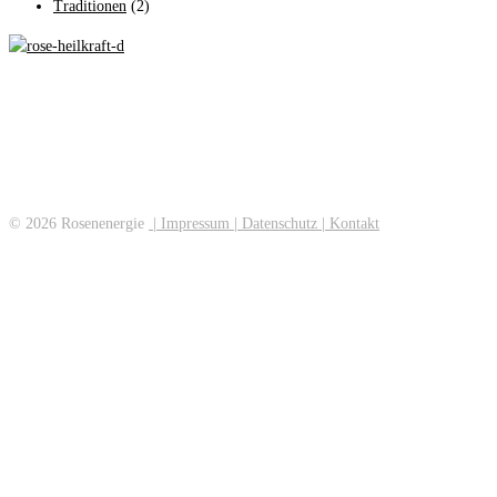
Traditionen
(2)
Rosen können viel mehr als nur unseren Garten verzaubern. Sie beschenken
uns. Mit ihrem Duft, ihren Blütenblättern und ihren Früchten. Sie erfreuen
uns, sie trösten uns, schmücken unser Zuhause, unterstützen unsere
Gesundheit, veredeln unsere Kosmetik und bereichern unsere Aroma-Küche.
Die Rose hält für alle Lebenslagen etwas für uns bereit.
© 2026 Rosenenergie
| Impressum
| Datenschutz
| Kontakt