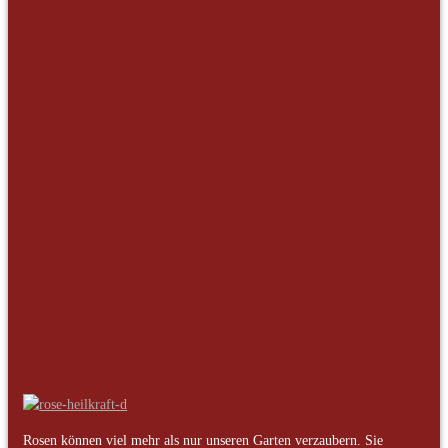
Botanik
(5)
Bücher
(6)
Dekoratives
(5)
DIY
(10)
Freizeit und Reisen
(3)
Garten-Tipps
(9)
Gedichte
(2)
Geschenk-Ideen
(10)
Heilkunde
(17)
Historie
(1)
Interviews
(4)
Kulinarisches
(5)
Liebe
(1)
Rituale
(8)
Rosarien
(2)
Symbolik
(3)
Traditionen
(2)
Rosen können viel mehr als nur unseren Garten verzaubern. Sie