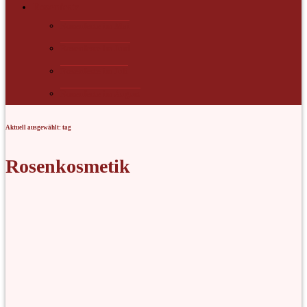
Rosenfeste
Rosenfeste im Mai
Rosenfeste im Juni
Rosenfeste im Juli
Rosenfeste im August
Aktuell ausgewählt: tag
Rosenkosmetik