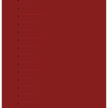
Dekoratives
DIY
Freizeit und Reisen
Garten-Tipps
Gedichte
Geschenk-Ideen
Heilkunde
Historie
Interviews
Kulinarisches
Rituale
Rosarien
Symbolik
Traditionen