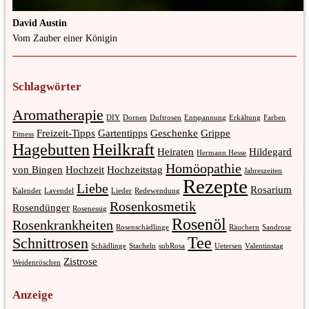
David Austin
Vom Zauber einer Königin
Schlagwörter
Aromatherapie
DIY
Dornen
Duftrosen
Entspannung
Erkältung
Farben
Freizeit-Tipps
Gartentipps
Geschenke
Grippe
Fitness
Heilkraft
Hagebutten
Heiraten
Hildegard
Hermann Hesse
Homöopathie
von Bingen
Hochzeit
Hochzeitstag
Jahreszeiten
Rezepte
Liebe
Rosarium
Kalender
Lavendel
Lieder
Redewendung
Rosenkosmetik
Rosendünger
Rosenessig
Rosenöl
Rosenkrankheiten
Rosenschädlinge
Räuchern
Sandrose
Tee
Schnittrosen
Schädlinge
Stacheln
subRosa
Uetersen
Valentinstag
Zistrose
Weidenröschen
Anzeige