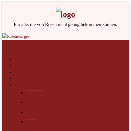
Für alle, die von Rosen nicht genug bekommen können.
Navigation
Zum ersten Mal hier?
Neueste Artikel
Alle Artikel
Lesestoff für Rosenfans
Kategorien
Allgemein
Beauty
Botanik
Bücher